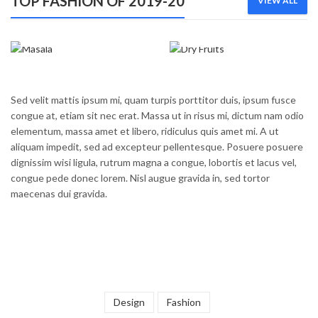
TOP FASHION OF 2019-20
VIEW ALL
MASALA
DRY FRUITS
Sed velit mattis ipsum mi, quam turpis porttitor duis, ipsum fusce
congue at, etiam sit nec erat. Massa ut in risus mi, dictum nam odio
elementum, massa amet et libero, ridiculus quis amet mi. A ut
aliquam impedit, sed ad excepteur pellentesque. Posuere posuere
dignissim wisi ligula, rutrum magna a congue, lobortis et lacus vel,
congue pede donec lorem. Nisl augue gravida in, sed tortor
maecenas dui gravida.
Design
Fashion