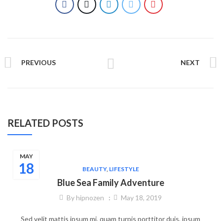
PREVIOUS
NEXT
RELATED POSTS
MAY
18
BEAUTY
,
LIFESTYLE
Blue Sea Family Adventure
By
hipnozen
May 18, 2019
Sed velit mattis ipsum mi, quam turpis porttitor duis, ipsum