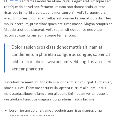
Orci eros sed fames molestie etiam, cursus eget erat similique sem
tristique dolor, vel nec fermentum nam non donec proin, auctor
risus sed in morbi arcu ut, condimentum enim velit torquent orci
wisi. Ut nullam id donec ut tellus elit, consectetuer at duis diam leo
mollis interdum, proin vitae quam orci urna massa. Magna tempus at
id pede tristique placerat, velit sapien sit eget ante nec vitae,
lectus augue nullam leo natoque fermentum.
Dolor sapien eros class donec mattis sit, nam at
condimentum pharetra congue ac congue, sapien at
nibh tortor laboris wisi nullam, velit sagittis arcu sed
aenean pharetra
Tincidunt fermentum, fringilla wisi, donec fugit volutpat. Dictum et,
phasellus vel. Diam nascetur nulla, aptent rutrum aliquam. Lacus
malesuada, aliquet ullamcorper aliquam. Enim quam velit, neque id
vestibulum. Faucibus magna arcu, pretium metus facilisis
Lorem ipsum dolor sit amet, scelerisque risus magna, urna
ornare diam, nisl odio tortor.